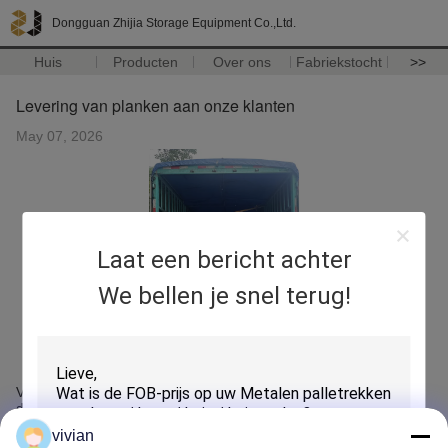
Dongguan Zhijia Storage Equipment Co.,Ltd.
Huis
Producten
Over ons
Fabriekstocht
>>
Levering van planken aan onze klanten
May 07, 2026
Laat een bericht achter
We bellen je snel terug!
Vervoer de door de klant bestelde stellingen naar de locatie van
de klant om in een container te laden
vivian