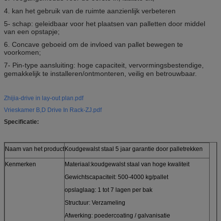
4. kan het gebruik van de ruimte aanzienlijk verbeteren
5- schap: geleidbaar voor het plaatsen van palletten door middel
van een opstapje;
6. Concave geboeid om de invloed van pallet bewegen te
voorkomen;
7- Pin-type aansluiting: hoge capaciteit, vervormingsbestendige,
gemakkelijk te installeren/ontmonteren, veilig en betrouwbaar.
Zhijia-drive in lay-out plan.pdf
Vrieskamer B,D Drive In Rack-ZJ.pdf
Specificatie:
Naam van het product
Koudgewalst staal 5 jaar garantie door palletrekken
Kenmerken
Materiaal:koudgewalst staal van hoge kwaliteit
Gewichtscapaciteit: 500-4000 kg/pallet
opslaglaag: 1 tot 7 lagen per bak
Structuur: Verzameling
Afwerking: poedercoating / galvanisatie