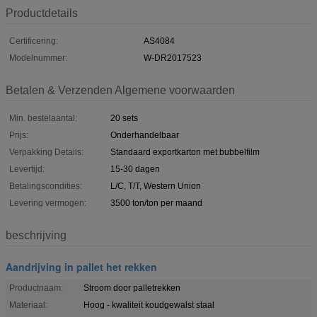
Productdetails
Certificering:
AS4084
Modelnummer:
W-DR2017523
Betalen & Verzenden Algemene voorwaarden
Min. bestelaantal:
20 sets
Prijs:
Onderhandelbaar
Verpakking Details:
Standaard exportkarton met bubbelfilm
Levertijd:
15-30 dagen
Betalingscondities:
L/C, T/T, Western Union
Levering vermogen:
3500 ton/ton per maand
beschrijving
Aandrijving in pallet het rekken
Productnaam:
Stroom door palletrekken
Materiaal:
Hoog - kwaliteit koudgewalst staal