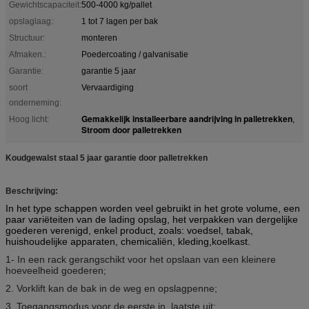
Gewichtscapaciteit:
500-4000 kg/pallet
opslaglaag:
1 tot 7 lagen per bak
Structuur:
monteren
Afmaken.:
Poedercoating / galvanisatie
Garantie:
garantie 5 jaar
soort
Vervaardiging
onderneming:
Gemakkelijk installeerbare aandrijving in palletrekken
Hoog licht:
,
Stroom door palletrekken
Koudgewalst staal 5 jaar garantie door palletrekken
Beschrijving:
In het type schappen worden veel gebruikt in het grote volume, een
paar variëteiten van de lading opslag, het verpakken van dergelijke
goederen verenigd, enkel product, zoals: voedsel, tabak,
huishoudelijke apparaten, chemicaliën, kleding,koelkast.
1- In een rack gerangschikt voor het opslaan van een kleinere
hoeveelheid goederen;
2. Vorklift kan de bak in de weg en opslagpenne;
3. Toegangsmodus voor de eerste in, laatste uit;