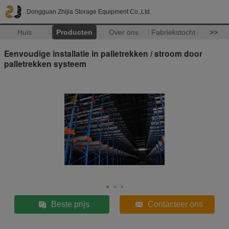
Dongguan Zhijia Storage Equipment Co.,Ltd.
Huis
Producten
Over ons
Fabriekstocht
>>
Eenvoudige installatie in palletrekken / stroom door
palletrekken systeem
Beste prijs
Contacteer ons