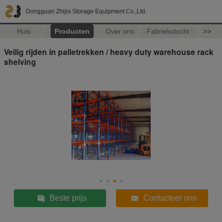
Dongguan Zhijia Storage Equipment Co.,Ltd.
Huis
Producten
Over ons
Fabriekstocht
>>
Veilig rijden in palletrekken / heavy duty warehouse rack
shelving
Beste prijs
Contacteer ons