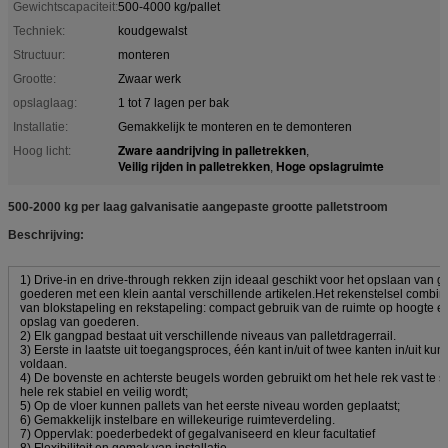
Gewichtscapaciteit:
500-4000 kg/pallet
Techniek:
koudgewalst
Structuur:
monteren
Grootte:
Zwaar werk
opslaglaag:
1 tot 7 lagen per bak
Installatie:
Gemakkelijk te monteren en te demonteren
Zware aandrijving in palletrekken
Hoog licht:
,
Veilig rijden in palletrekken
Hoge opslagruimte
,
500-2000 kg per laag galvanisatie aangepaste grootte palletstroom
Beschrijving:
1) Drive-in en drive-through rekken zijn ideaal geschikt voor het opslaan van
goederen met een klein aantal verschillende artikelen.Het rekenstelsel combin
van blokstapeling en rekstapeling: compact gebruik van de ruimte op hoogte e
opslag van goederen.
2) Elk gangpad bestaat uit verschillende niveaus van palletdragerrail.
3) Eerste in laatste uit toegangsproces, één kant in/uit of twee kanten in/uit k
voldaan.
4) De bovenste en achterste beugels worden gebruikt om het hele rek vast te s
hele rek stabiel en veilig wordt;
5) Op de vloer kunnen pallets van het eerste niveau worden geplaatst;
6) Gemakkelijk instelbare en willekeurige ruimteverdeling.
7) Oppervlak: poederbedekt of gegalvaniseerd en kleur facultatief
8) Flexibiliteit en gemak van installatie