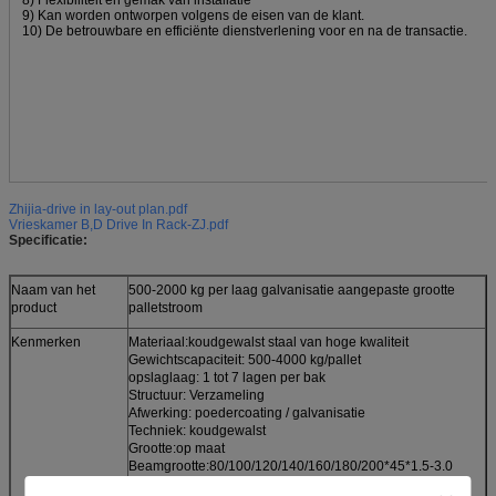
9) Kan worden ontworpen volgens de eisen van de klant.
10) De betrouwbare en efficiënte dienstverlening voor en na de transactie.
Zhijia-drive in lay-out plan.pdf
Vrieskamer B,D Drive In Rack-ZJ.pdf
Specificatie:
Naam van het
500-2000 kg per laag galvanisatie aangepaste grootte
product
palletstroom
Kenmerken
Materiaal:koudgewalst staal van hoge kwaliteit
Gewichtscapaciteit: 500-4000 kg/pallet
opslaglaag: 1 tot 7 lagen per bak
Structuur: Verzameling
Afwerking: poedercoating / galvanisatie
Techniek: koudgewalst
Grootte:op maat
Beamgrootte:80/100/120/140/160/180/200*45*1.5-3.0
Spareonderdelen:als uw vereiste