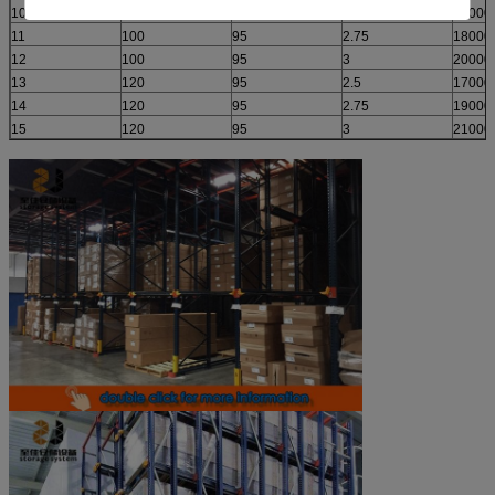
10
100
95
2.5
16000
11
100
95
2.75
18000
12
100
95
3
20000
13
120
95
2.5
17000
14
120
95
2.75
19000
15
120
95
3
21000