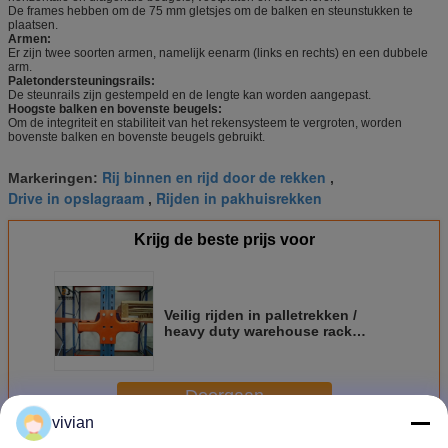
De frames hebben om de 75 mm gletsjes om de balken en steunstukken te
plaatsen.
Armen:
Er zijn twee soorten armen, namelijk eenarm (links en rechts) en een dubbele
arm.
Paletondersteuningsrails:
De steunrails zijn gestempeld en de lengte kan worden aangepast.
Hoogste balken en bovenste beugels:
Om de integriteit en stabiliteit van het rekensysteem te vergroten, worden
bovenste balken en bovenste beugels gebruikt.
Rij binnen en rijd door de rekken
Markeringen:
,
Drive in opslagraam
Rijden in pakhuisrekken
,
Krijg de beste prijs voor
Veilig rijden in palletrekken /
heavy duty warehouse rack
shelving
Doorgaan
vivian