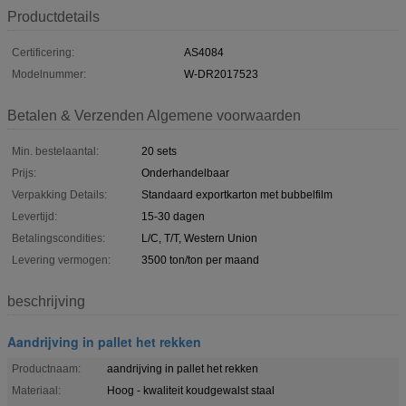
Productdetails
Certificering:
AS4084
Modelnummer:
W-DR2017523
Betalen & Verzenden Algemene voorwaarden
Min. bestelaantal:
20 sets
Prijs:
Onderhandelbaar
Verpakking Details:
Standaard exportkarton met bubbelfilm
Levertijd:
15-30 dagen
Betalingscondities:
L/C, T/T, Western Union
Levering vermogen:
3500 ton/ton per maand
beschrijving
Aandrijving in pallet het rekken
Productnaam:
aandrijving in pallet het rekken
Materiaal:
Hoog - kwaliteit koudgewalst staal