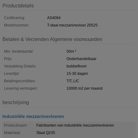
Productdetails
Certificering:
AS4084
Modelnummer:
T-staal mezzaninevloer Z0525
Betalen & Verzenden Algemene voorwaarden
Min. bestelaantal:
50m ²
Prijs:
Onderhandelbaar
Verpakking Details:
bubbelfoom
Levertijd:
15-30 dagen
Betalingscondities:
T/T, L/C
Levering vermogen:
10000 m2 per maand
beschrijving
Industriële mezzaninevloeren
Productnaam:
Fabrikanten van industriële mezzaninevloeren
Materiaal:
Staal Q235