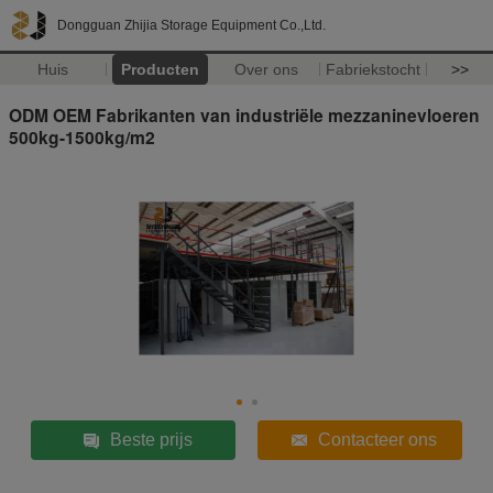
Dongguan Zhijia Storage Equipment Co.,Ltd.
Huis
Producten
Over ons
Fabriekstocht
>>
ODM OEM Fabrikanten van industriële mezzaninevloeren
500kg-1500kg/m2
Beste prijs
Contacteer ons