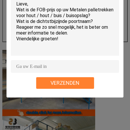
B) De grootte van de mezzanine.
C) De grootte van het mezzanine rack
((lengte*breedte*hoogte).
D) Hoeveel bakken wil je?
E) Hoeveel lagen wilt u?
F) De laadcapaciteit van elke laag.
G) De gewenste RAL-kleur.
VERZENDEN