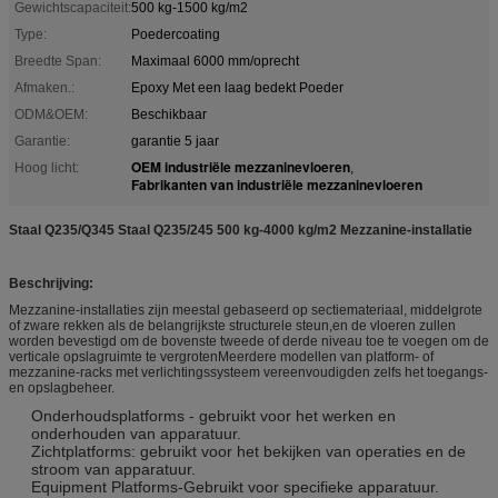
Gewichtscapaciteit:
500 kg-1500 kg/m2
Type:
Poedercoating
Breedte Span:
Maximaal 6000 mm/oprecht
Afmaken.:
Epoxy Met een laag bedekt Poeder
ODM&OEM:
Beschikbaar
Garantie:
garantie 5 jaar
OEM industriële mezzaninevloeren
Hoog licht:
,
Fabrikanten van industriële mezzaninevloeren
Staal Q235/Q345 Staal Q235/245 500 kg-4000 kg/m2 Mezzanine-installatie
Beschrijving:
Mezzanine-installaties zijn meestal gebaseerd op sectiemateriaal, middelgrote
of zware rekken als de belangrijkste structurele steun,en de vloeren zullen
worden bevestigd om de bovenste tweede of derde niveau toe te voegen om de
verticale opslagruimte te vergrotenMeerdere modellen van platform- of
mezzanine-racks met verlichtingssysteem vereenvoudigden zelfs het toegangs-
en opslagbeheer.
Onderhoudsplatforms - gebruikt voor het werken en
onderhouden van apparatuur.
Zichtplatforms: gebruikt voor het bekijken van operaties en de
stroom van apparatuur.
Equipment Platforms-Gebruikt voor specifieke apparatuur.