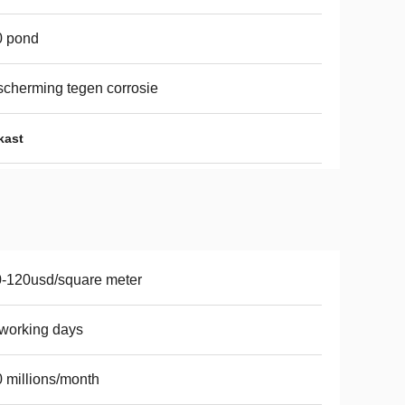
0 pond
cherming tegen corrosie
kast
-120usd/square meter
working days
 millions/month