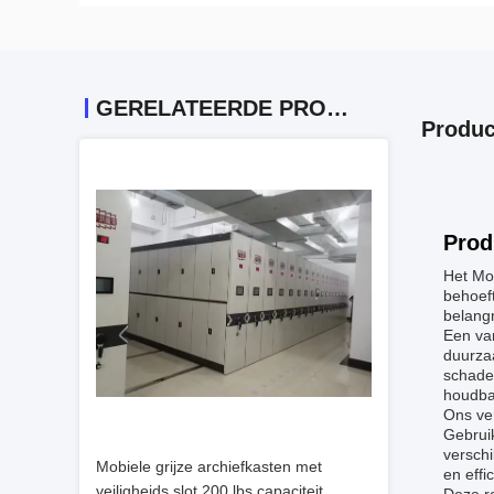
GERELATEERDE PRODUCTEN
Produc
Prod
Het Mo
behoeft
belang
Een van
duurzaa
schade 
houdbaa
Ons ver
Gebruik
versch
Mobiele grijze archiefkasten met
en effi
veiligheids slot 200 lbs capaciteit