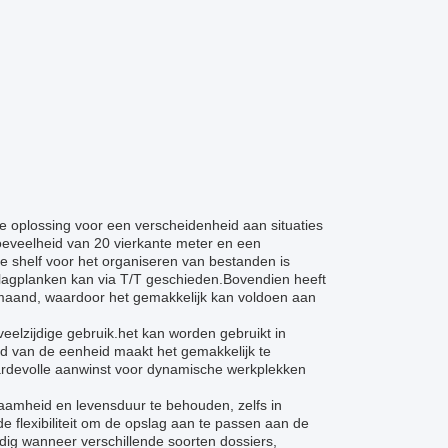
le oplossing voor een verscheidenheid aan situaties
hoeveelheid van 20 vierkante meter en een
 shelf voor het organiseren van bestanden is
slagplanken kan via T/T geschieden.Bovendien heeft
maand, waardoor het gemakkelijk kan voldoen aan
veelzijdige gebruik.het kan worden gebruikt in
rd van de eenheid maakt het gemakkelijk te
aardevolle aanwinst voor dynamische werkplekken
aamheid en levensduur te behouden, zelfs in
 flexibiliteit om de opslag aan te passen aan de
dig wanneer verschillende soorten dossiers,