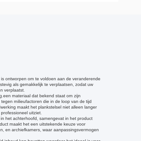
ie is ontworpen om te voldoen aan de veranderende
tevig als gemakkelijk te verplaatsen, zodat uw
 verplaatst.
g.een materiaal dat bekend staat om zijn
tegen milieufactoren die in de loop van de tijd
erking maakt het plankstelsel niet alleen langer
rofessioneel uitziet.
 in het achterhoofd, samengevat in het product
roduct maakt het een uitstekende keuze voor
eken, en archiefkamers, waar aanpassingsvermogen