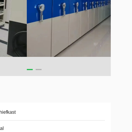
hiefkast
al