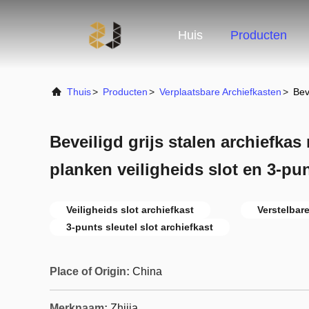
Huis
Producten
Thuis
>
Producten
>
Verplaatsbare Archiefkasten
>
Bev
Beveiligd grijs stalen archiefkas
planken veiligheids slot en 3-pun
Veiligheids slot archiefkast
Verstelbar
3-punts sleutel slot archiefkast
Place of Origin:
China
Merknaam:
Zhijia