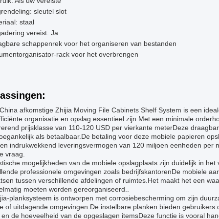
uik: Als uw vereiste
rendeling: sleutel slot
riaal: staal
adering vereist: Ja
agbare schappenrek voor het organiseren van bestanden
umentorganisator-rack voor het overbrengen
assingen:
 China afkomstige Zhijia Moving File Cabinets Shelf System is een idea
ficiënte organisatie en opslag essentieel zijn.Met een minimale order
rerend prijsklasse van 110-120 USD per vierkante meterDeze draagbare
oegankelijk als betaalbaar.De betaling voor deze mobiele papieren op
 een indrukwekkend leveringsvermogen van 120 miljoen eenheden per 
e vraag.
tische mogelijkheden van de mobiele opslagplaats zijn duidelijk in het 
illende professionele omgevingen zoals bedrijfskantorenDe mobiele aa
atsen tussen verschillende afdelingen of ruimtes.Het maakt het een w
gelmatig moeten worden gereorganiseerd..
ijia-planksysteem is ontworpen met corrosiebescherming om zijn duurz
e of uitdagende omgevingen.De instelbare planken bieden gebruikers de
 en de hoeveelheid van de opgeslagen itemsDeze functie is vooral han