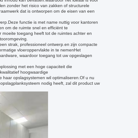
id inhoud kan bevatten.waardoor het ideaal is voor
n zonder het risico van zakken of structurele
raamwerk dat is ontworpen om de eisen van een
werp.Deze functie is met name nuttig voor kantoren
 om de ruimte snel en efficiënt te
 moeite toegang heeft tot de ruimtes achter en
ntooromgeving.
en strak, professioneel ontwerp.en zijn compacte
ermatige vloeroppervlakte in te nemenHet
 hardware, waardoor toegang tot uw opgeslagen
oplossing met een hoge capaciteit die
 kwalitatief hoogwaardige
ie haar opslagsystemen wil optimaliseren.Of u nu
opslagplanksysteem nodig heeft, zal dit product uw