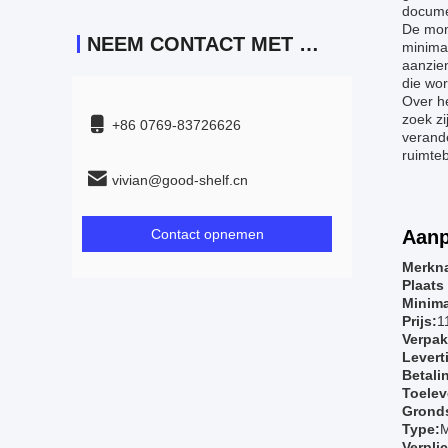
docume
De mon
NEEM CONTACT MET ONS OP
minimal
aanzien
die wo
Over he
zoek z
+86 0769-83726626
verand
ruimte
vivian@good-shelf.cn
Contact opnemen
Aanp
Merkn
Plaats
Minima
Prijs:
1
Verpak
Leverti
Betali
Toelev
Gronds
Type:
M
Verpli