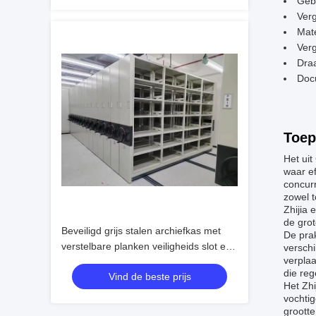
Gebr
Verg
Mate
Verg
Dra
Doc
Toep
Het uit
waar ef
concur
zowel t
Zhijia
de grot
Beveiligd grijs stalen archiefkas met
De prak
verstelbare planken veiligheids slot en
versch
verpla
3-punts sleutel slot
die re
Vind de beste prijs
Het Zh
vochtig
grootte