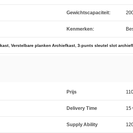
Gewichtscapaciteit:
20
Kenmerken:
Bes
,
,
fkast
Verstelbare planken Archiefkast
3-punts sleutel slot archief
Prijs
110
Delivery Time
15 
Supply Ability
120