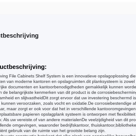
tbeschrijving
uctbeschrijving:
ving File Cabinets Shelf System is een innovatieve opslagoplossing d
en van moderne kantoren en opslagruimten.dit planksysteem is zowel s
rijke documenten en kantoorbenodigdheden gemakkelijk kunnen worden
 de belangrijkste kenmerken van dit product is de corrosiebeschermin
mheid en slijtvastheidDit zorgt ervoor dat uw investering beschermd is 
kunnen veroorzaken, zoals vocht en oxidatie.De corrosiebestendige afw
r, maar zorgt er ook voor dat het in verschillende kantooromgevingen p
plaatsbare papieren opslagplank systeem is ontworpen met flexibiliteit
: Als uw vereiste.of van andere materialenDe veelzijdigheid van dit p
illende omgevingen, waaronder bedrijfskantoor, thuiskantoor,biblioth
ciënt gebruik van de ruimte van het grootste belang zijn.