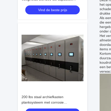
Deze ro
het ops
corrosiebeschermingsplank systeem
schade
Vind de beste prijs
drukke
Als een
die ee
hergebr
onder 
Het ve
afmeti
doorda
items m
Kortom,
duurzaa
koudrol
een bet
verwach
200 lbs staal archiefkasten
planksysteem met corrosie
bescherming