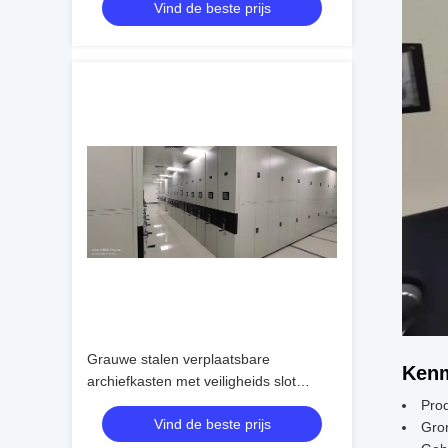
Vind de beste prijs
Grauwe stalen verplaatsbare
Kenm
archiefkasten met veiligheids slot
verstelbare planken 200 lbs
Pro
Vind de beste prijs
gewichtscapaciteit
Gron