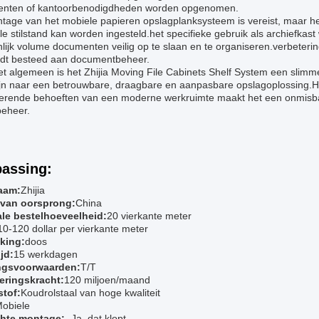
nten of kantoorbenodigdheden worden opgenomen.
tage van het mobiele papieren opslagplanksysteem is vereist, maar he
e stilstand kan worden ingesteld.het specifieke gebruik als archiefkast
lijk volume documenten veilig op te slaan en te organiseren.verbetering
rdt besteed aan documentbeheer.
t algemeen is het Zhijia Moving File Cabinets Shelf System een slimme
ijn naar een betrouwbare, draagbare en aanpasbare opslagoplossing.
erende behoeften van een moderne werkruimte maakt het een onmisba
beheer.
assing:
aam:
Zhijia
 van oorsprong:
China
le bestelhoeveelheid:
20 vierkante meter
10-120 dollar per vierkante meter
king:
doos
jd:
15 werkdagen
ngsvoorwaarden:
T/T
eringskracht:
120 miljoen/maand
tof:
Koudrolstaal van hoge kwaliteit
obiele
chte montage:
- Ja, dat klopt.