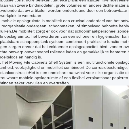
buuste constructie betekent dat elke plank een aanzienlijke hoeveelhe
laan van zware bindmiddelen, grote volumes en andere dichte materiale
.wetende dat uw artikelen worden ondersteund door een betrouwbaar 
 werkplek te weerstaan.
 mobiele opslagruimte is mobiliteit een cruciaal onderdeel van het ont
n reorganisatie ondergaan, schoonmaken, of simpelweg behoefte hebben
uiken.De mobiliteit zorgt er ook voor dat schoonmaakpersoneel zonder
de opslagruimte., het bevorderen van een schoner en hygiënischer ka
rplaatsbare schappenplank systeem combineert praktische functie met e
ngen zorgen ervoor dat het voldoende opslagcapaciteit biedt zonder ov
chte ontwerp omvat soepel rollende laden en gemakkelijk te hanteren
oeiteloos en handig is.
 het Moving File Cabinets Shelf System is een multifunctionele opslag
mheid, veelzijdigheid en mobiliteit combineert.De corrosiebestendige,
staalconstructieHet is een onmisbare aanwinst voor elke organisatie d
rouwbare mobiele opslagruimte of een flexibel verplaatsbaar papieren 
tingen zeker vervullen en overtreffen.