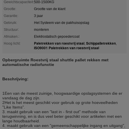
Gewichtscapaciteit:
500-1500KG
Grootte:
Grootte van de klant
Garantie:
3 jaar
Gebruik:
Het Systeem van de pakhuisopslag
Structuur:
monteren
Afmaken.:
Elektrostatisch gepoedercoat
Paletrekken van roestvrij staal
Schippalletrekken
Hoog licht:
,
,
ISO9001 Paletrekken van roestvrij staal
Opbergruimte Roestvrij staal shuttle pallet rekken met
automatische radiofunctie
Beschrijving:
1Een van de meest zuinige, hoogwaardige opslagsystemen die er
vandaag de dag zijn.
2Het is het meest geschikt voor gebruik op grote hoeveelheden
"Like Items".
3. maakt gebruik van een "last in - first out" methode van
terugwinning, en is dus veel beter geschikt voor artikelen met een
lange houdbaarheid.
4. maakt gebruik van een "gemeenschappelijke ingang en uitgang",