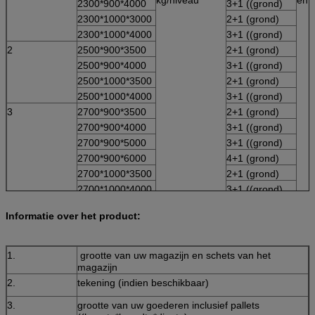
2300*900*4000
3+1 ((grond)
- Verkrijgbaar in verschillende
kleuren/specificaties/groottes
2300*1000*3000
2+1 (grond)
2300*1000*4000
3+1 ((grond)
2
2500*900*3500
2+1 (grond)
2500*900*4000
3+1 ((grond)
2500*1000*3500
2+1 (grond)
2500*1000*4000
3+1 ((grond)
3
2700*900*3500
2+1 (grond)
2700*900*4000
3+1 ((grond)
2700*900*5000
3+1 ((grond)
2700*900*6000
4+1 (grond)
2700*1000*3500
2+1 (grond)
2700*1000*4000
3+1 ((grond)
2700*1000*5000
3+1 ((grond)
Informatie over het product:
2700-
(4,5,6...) +1
5000*1000*6000-
((grond)
12000
1.
grootte van uw magazijn en schets van het
Opmerking: Deze maat is alleen onze standaard. Verschillende mate
magazijn
verschillende laadgewicht en niveaus zijn aanvaardbaar.
2.
tekening (indien beschikbaar)
3.
grootte van uw goederen inclusief pallets