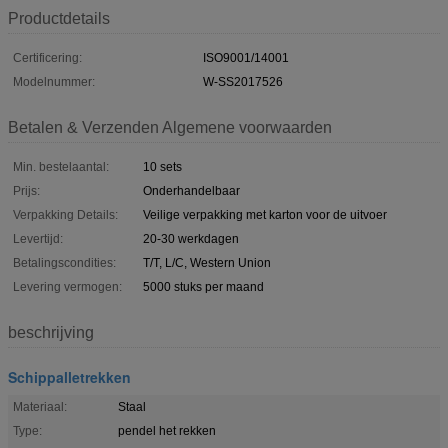
Productdetails
Certificering:
ISO9001/14001
Modelnummer:
W-SS2017526
Betalen & Verzenden Algemene voorwaarden
Min. bestelaantal:
10 sets
Prijs:
Onderhandelbaar
Verpakking Details:
Veilige verpakking met karton voor de uitvoer
Levertijd:
20-30 werkdagen
Betalingscondities:
T/T, L/C, Western Union
Levering vermogen:
5000 stuks per maand
beschrijving
Schippalletrekken
Materiaal:
Staal
Type:
pendel het rekken