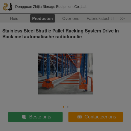
Dongguan Zhijia Storage Equipment Co.,Ltd.
Huis
Producten
Over ons
Fabriekstocht
>>
Stainless Steel Shuttle Pallet Racking System Drive In
Rack met automatische radiofunctie
Beste prijs
Contacteer ons