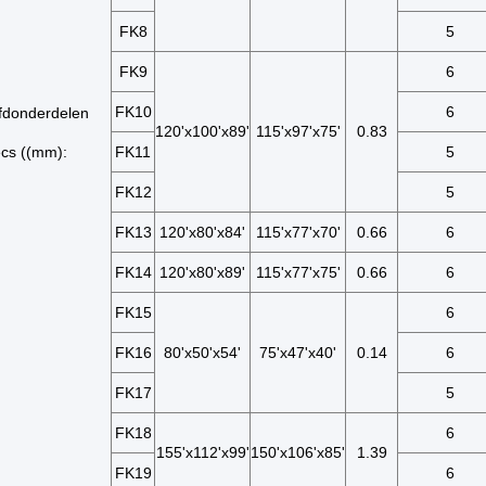
FK8
5
FK9
6
FK10
6
fdonderdelen
120'x100'x89'
115'x97'x75'
0.83
cs ((mm):
FK11
5
FK12
5
FK13
120'x80'x84'
115'x77'x70'
0.66
6
FK14
120'x80'x89'
115'x77'x75'
0.66
6
FK15
6
FK16
80'x50'x54'
75'x47'x40'
0.14
6
FK17
5
FK18
6
155'x112'x99'
150'x106'x85'
1.39
FK19
6