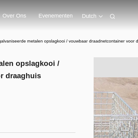
Over Ons
Evenementen
Dutch
alvaniseerde metalen opslagkooi / vouwbaar draadnetcontainer voor 
len opslagkooi /
r draaghuis