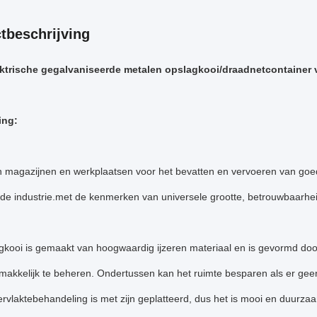
tbeschrijving
ktrische gegalvaniseerde metalen opslagkooi/draadnetcontainer v
ing:
in magazijnen en werkplaatsen voor het bevatten en vervoeren van goe
e industrie.met de kenmerken van universele grootte, betrouwbaarheid
gkooi is gemaakt van hoogwaardig ijzeren materiaal en is gevormd doo
makkelijk te beheren. Ondertussen kan het ruimte besparen als er gee
rvlaktebehandeling is met zijn geplatteerd, dus het is mooi en duurzaam