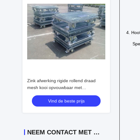
4. Hoo
Spe
Zink afwerking rigide rollend draad
mesh kooi opvouwbaar met
voetremmen / rollen
Vind de beste prijs
NEEM CONTACT MET ONS OP