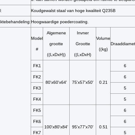
:
Koudgewalst staal van hoge kwaliteit Q235B
ktebehandeling:
Hoogwaardige poedercoating.
Algemene
Invner
Model
Volume
grootte
Grootte
Draaddiamet
#
((kg)
((LxDxH))
((LxDxH)
FK1
6
FK2
6
80'x60'x64'
75'x57'x50'
0.21
FK3
5
FK4
5
FK5
6
FK6
6
100'x80'x84'
95'x77'x70'
0.51
FK7
5