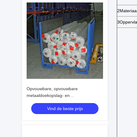
2Materiaal
3Oppervla
Opvouwbare, opvouwbare
metaaldoekopslag- en
transportcontainer
Vind de beste prijs