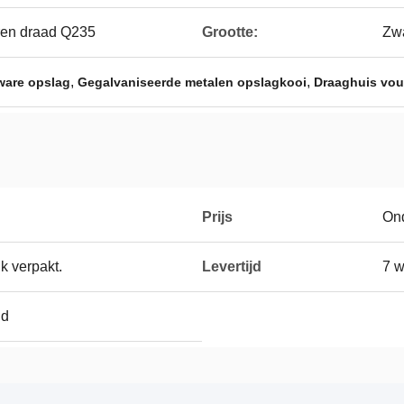
ren draad Q235
Grootte:
Zw
,
,
ware opslag
Gegalvaniseerde metalen opslagkooi
Draaghuis vou
Prijs
On
ulk verpakt.
Levertijd
7 
nd