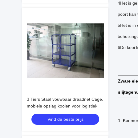
4Het is ge
poort kan
5Het is i
behuizing
6De kooi 
Zware ele
slijtageh
3 Tiers Staal vouwbaar draadnet Cage,
mobiele opslag kooien voor logistiek
Vind de beste prijs
1. Kenme