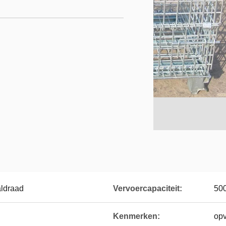
aldraad
Vervoercapaciteit:
500
Kenmerken:
op