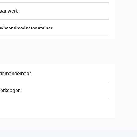
aar werk
wbaar draadnetcontainer
derhandelbaar
werkdagen