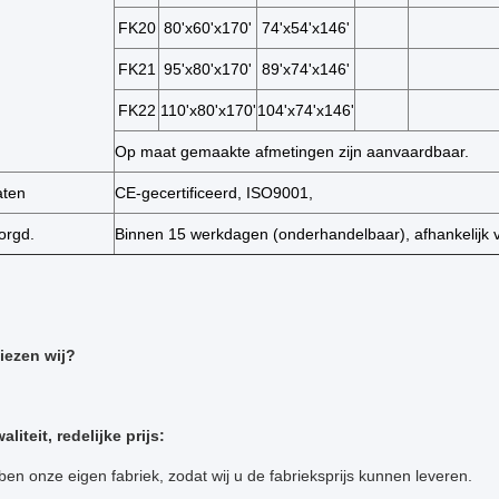
FK20
80'x60'x170'
74'x54'x146'
FK21
95'x80'x170'
89'x74'x146'
FK22
110'x80'x170'
104'x74'x146'
Op maat gemaakte afmetingen zijn aanvaardbaar.
aten
CE-gecertificeerd, ISO9001,
orgd.
Binnen 15 werkdagen (onderhandelbaar), afhankelijk 
iezen wij?
liteit, redelijke prijs:
ben onze eigen fabriek, zodat wij u de fabrieksprijs kunnen leveren.