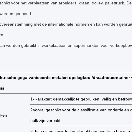
schikt voor het verplaatsen van arbeiders, kraan, trolley, pallettruck. 
 worden geopend.
n overeenstemming met de internationale normen en kan worden gebruik
en.
kan worden gebruikt in werkplaatsen en supermarkten voor verkoopbev
ktrische gegalvaniseerde metalen opslagkooi/draadnetcontainer 
uis
1- karakter: gemakkelijk te gebruiken, veilig en betrou
2Vooral geschikt voor de classificatie van onderdelen d
rken
bulk zijn verpakt;
3. kan samen worden gestapeld om ruimte te bespare