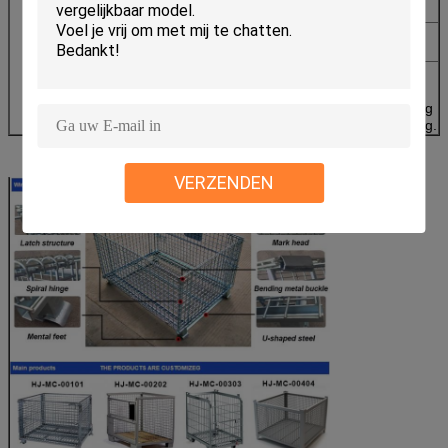
verbeterde schoonheid.
2Eenheden worden plat op elkaar gestapeld voor
opslag en verminderen de retourzendkosten.
3Het ontwerp van de dropgate zorgt voor een
gemakkelijke toegang tot 3-7/8" onder de vrije
ruimte en zorgt voor een gemakkelijke verplaatsing
door vorkwagens met 4-weg toegang tot de ingang.
VERZENDEN
Productnaam
Draadcontainer voor het postkantoor,galv
Grootte ((mm)
Draaddiameter
Maaskloo
(mm)
(mm)
Standaardspecificatie
(Aangepast verkrijgbaar)
800 × 600 ×
6.0
50x50
640