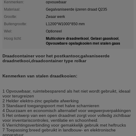
Kenmerken:
opvouwbaar
Materiaal:
Gegalvaniseerde ijzeren draad Q235
Grootte:
Zwaar werk
Buitengrootte:
L1200*W1000*850 mm
Wiel:
Optioneel
Multicolore draadnetkooi
Gelast gaaskooi
Hoog licht:
,
,
Opvouwbare opslagkooien met stalen gaas
Draadcontainer voor het postkantoor,galvaniseerde
draadnetkooi,draadcontainer type rolkar
Kenmerken van stalen draadkooien:
1 Opvouwbaar, ruimtebesparend als het niet wordt gebruikt, ideaal
voor terugreizen
2 Helder elektro-zinc geplatte afwerking
3 Standaard toegangspoort met halve scharnieren
4 Duurzaam en economisch alternatief voor wegwerpverpakkingen
5 Het ontwerp van een open draadnet zorgt voor volledig zichtbaar
voor inventariscontroles, ventilatie en schoonheid.
6 Vierrichtingsverbinding voor gemakkelijk gebruik met heftrucks
7 Toepassing:breed gebruikt in landbouw- en elektronische
apparatuur