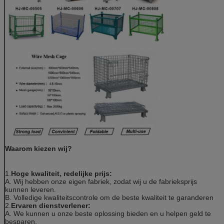
1000 × 800 ×
840
1200 × 1000 ×
890
6.4
1000 × 800 ×
840
1200 × 1000 ×
890
Waarom kiezen wij?
1000 × 800 ×
500
1.
Hoge kwaliteit, redelijke prijs:
A. Wij hebben onze eigen fabriek, zodat wij u de fabrieksprijs
50 × 100
kunnen leveren.
1000 × 800 ×
B. Volledige kwaliteitscontrole om de beste kwaliteit te garanderen
840
2.
Ervaren dienstverlener:
A. We kunnen u onze beste oplossing bieden en u helpen geld te
besparen.