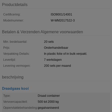
Productdetails
Certificering:
ISO9001/14001
Modelnummer:
W-WM2017522-3
Betalen & Verzenden Algemene voorwaarden
Min. bestelaantal:
20 sets
Prijs:
Onderhandelbaar
Verpakking Details:
In plastic folie of in bulk verpakt.
Levertijd:
7 werkdagen
Levering vermogen:
200 sets per maand
beschrijving
Draadgaas kooi
Type:
Draad container
Vervoercapaciteit:
500 tot 2000 kg
Oppervlaktebehandeling:
gegalvaniseerd