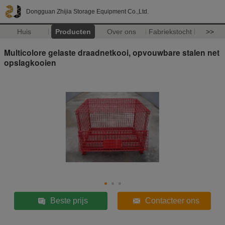
Dongguan Zhijia Storage Equipment Co.,Ltd.
Huis
Producten
Over ons
Fabriekstocht
>>
Multicolore gelaste draadnetkooi, opvouwbare stalen net
opslagkooien
Beste prijs
Contacteer ons