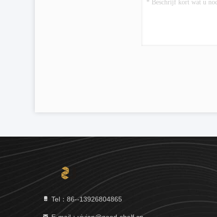
Tel：86--13926804865