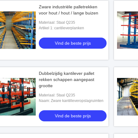
Zware industriële palletrekken
voor hout / hout / lange buizen
Materiaal: Staal Q235
Artikel 1: cantileverplanken
Vind de beste prijs
Dubbelzijdig kantilever pallet
rekken schappen aangepast
grootte
Materiaal: Staal Q235
Naam: Zware kantilleveropslagruimten
Vind de beste prijs