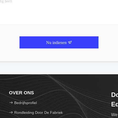
Nu indienen
OVER ONS
Do
Bedrijfsprofiel
Eq
Rondleiding Door De Fabriek
We 