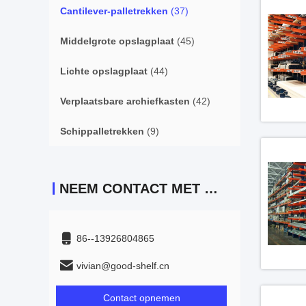
Cantilever-palletrekken
(37)
Middelgrote opslagplaat
(45)
Lichte opslagplaat
(44)
Verplaatsbare archiefkasten
(42)
Schippalletrekken
(9)
NEEM CONTACT MET ONS OP
86--13926804865
vivian@good-shelf.cn
Contact opnemen