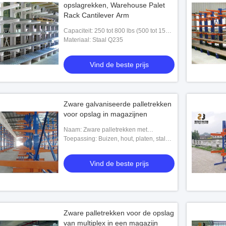
opslagrekken, Warehouse Palet
Rack Cantilever Arm
Capaciteit: 250 tot 800 lbs (500 tot 1500
kg)
Materiaal: Staal Q235
Vind de beste prijs
Zware galvaniseerde palletrekken
voor opslag in magazijnen
Naam: Zware palletrekken met
kantilever
Toepassing: Buizen, hout, platen, stalen
buizen, bouwmateriaal
Vind de beste prijs
Zware palletrekken voor de opslag
van multiplex in een magazijn