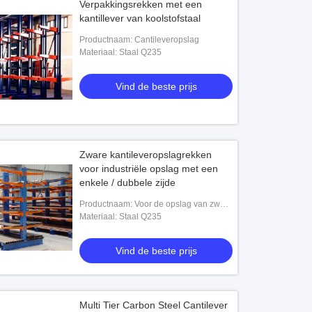
Verpakkingsrekken met een
kantillever van koolstofstaal
Productnaam: Cantileveropslag
Materiaal: Staal Q235
Vind de beste prijs
Zware kantileveropslagrekken
voor industriële opslag met een
enkele / dubbele zijde
Productnaam: Voor de opslag van zware
buizen
Materiaal: Staal Q235
Vind de beste prijs
Multi Tier Carbon Steel Cantilever