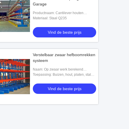
Garage
Productnaam: Cantilever houten
opslagrek
Materiaal: Staal Q235
Vind de beste prijs
Verstelbaar zwaar hefboomrekken
systeem
Naam: Op zwaar werk berekend
Cantilever het Rekken Systeem
Toepassing: Buizen, hout, platen, stalen
buizen, bouwmateriaal
Vind de beste prijs