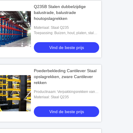
Q235B Stalen dubbelzijdige
balustrade, balustrade
houtopslagrekken
Materiaal: Staal Q235
Toepassing: Buizen, hout, platen, stalen
buizen, bouwmateriaal
Vind de beste prijs
Poederbekleding Cantilever Staal
opslagrekken, zware Cantilever
rekken
Productnaam: Verpakkingsrekken van
stalen kantilever
Materiaal: Staal Q235
Vind de beste prijs