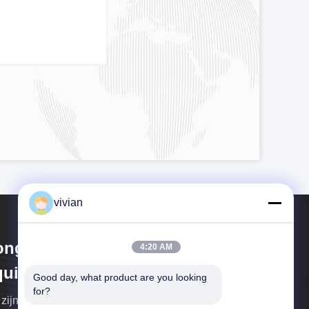
vivian
ngguan Zhijia Storage
4:20 AM
uipment Co.,Ltd.
Good day, what product are you looking 
for?
zijn een professioneel magazijn- en logistiek bedrijf.