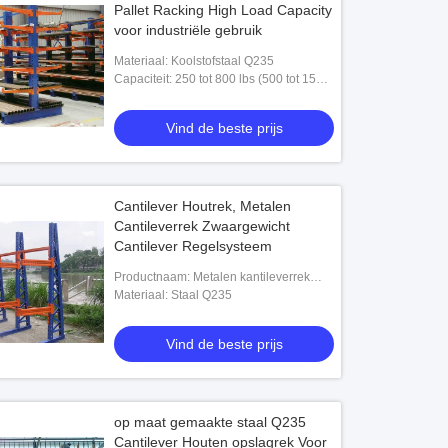
Pallet Racking High Load Capacity
voor industriële gebruik
Materiaal: Koolstofstaal Q235
Capaciteit: 250 tot 800 lbs (500 tot 1500
kg)
Vind de beste prijs
Cantilever Houtrek, Metalen
Cantileverrek Zwaargewicht
Cantilever Regelsysteem
Productnaam: Metalen kantileverrek
zwaar werk
Materiaal: Staal Q235
Vind de beste prijs
op maat gemaakte staal Q235
Cantilever Houten opslagrek Voor