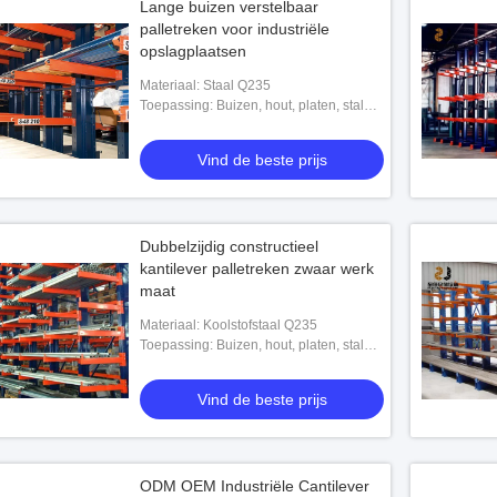
Lange buizen verstelbaar
palletreken voor industriële
opslagplaatsen
Materiaal: Staal Q235
Toepassing: Buizen, hout, platen, stalen
buizen, bouwmateriaal
Vind de beste prijs
Dubbelzijdig constructieel
kantilever palletreken zwaar werk
maat
Materiaal: Koolstofstaal Q235
Toepassing: Buizen, hout, platen, stalen
buizen, bouwmateriaal
Vind de beste prijs
ODM OEM Industriële Cantilever