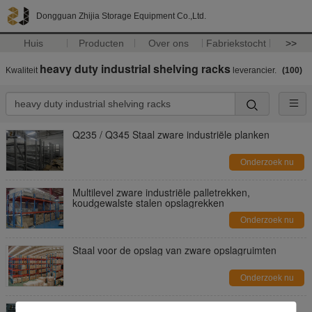
Dongguan Zhijia Storage Equipment Co.,Ltd.
Huis
Producten
Over ons
Fabriekstocht
>>
heavy duty industrial shelving racks
Kwaliteit
leverancier.
(100)
Q235 / Q345 Staal zware industriële planken
Onderzoek nu
Multilevel zware industriële palletrekken,
koudgewalste stalen opslagrekken
Onderzoek nu
Staal voor de opslag van zware opslagruimten
Onderzoek nu
Staal Q235/Q345 Staal Q235/245 Krachtgecoate