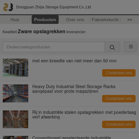
Dongguan Zhijia Storage Equipment Co.,Ltd.
Huis
Producten
Over ons
Fabriekstocht
>>
Zware opslagrekken
Kwaliteit
leverancier.
met een breedte van niet meer dan 50 mm
Contacteer ons
Heavy Duty Industrial Steel Storage Racks
aangepast voor grote magazijnen
Contacteer ons
Rij in industriële stalen opslagrekken met poederlaag
verf afwerking
Contacteer ons
Conventioneel geselecteerde industriële