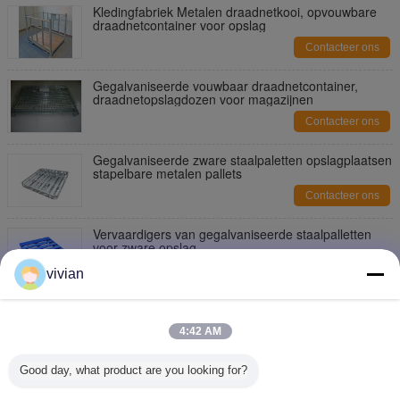
Kledingfabriek Metalen draadnetkooi, opvouwbare
draadnetcontainer voor opslag
Contacteer ons
Gegalvaniseerde vouwbaar draadnetcontainer,
draadnetopslagdozen voor magazijnen
Contacteer ons
Gegalvaniseerde zware staalpaletten opslagplaatsen
stapelbare metalen pallets
Contacteer ons
Vervaardigers van gegalvaniseerde staalpalletten
voor zware opslag
Contacteer ons
vivian
Voor zware opslag bestemde pallets van stapelbaar
staal, Euro-Standardgrootte
4:42 AM
Contacteer ons
Good day, what product are you looking for?
Voor het opslaan van metaal Euro-pallet, stapelbare
stalen palletten Stalen opslagreksystemen