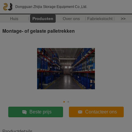
Dongguan Zhijia Storage Equipment Co.,Ltd.
Huis
Producten
Over ons
Fabriekstocht
>>
Montage- of gelaste palletrekken
Beste prijs
Contacteer ons
Productdetails