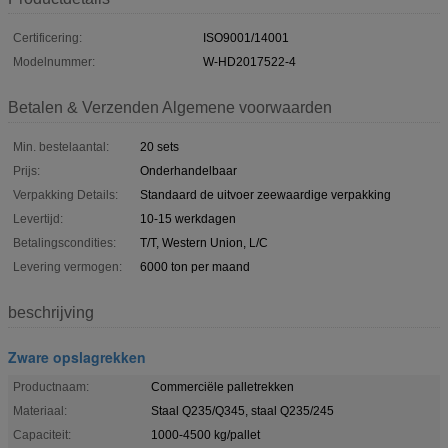
Certificering:
ISO9001/14001
Modelnummer:
W-HD2017522-4
Betalen & Verzenden Algemene voorwaarden
Min. bestelaantal:
20 sets
Prijs:
Onderhandelbaar
Verpakking Details:
Standaard de uitvoer zeewaardige verpakking
Levertijd:
10-15 werkdagen
Betalingscondities:
T/T, Western Union, L/C
Levering vermogen:
6000 ton per maand
beschrijving
Zware opslagrekken
Productnaam:
Commerciële palletrekken
Materiaal:
Staal Q235/Q345, staal Q235/245
Capaciteit:
1000-4500 kg/pallet