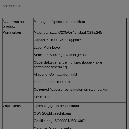
Specificatie:
Naam van het
Montage- of gelaste palletrekken
product
Kenmerken
Materiaal: staal Q235/Q345, staal Q235/245
Capaciteit:1000-4500 kg/pallet
Layer:Multi-Level
Structuur: Samengesteld of gelast
Oppervlaktebehandeling: krachtoppervlakte,
corrosiebescherming
Afmeting: Op maat gemaakt
hoogte:2000-11000 mm
Optioneel Accessoires: panelen en steunbalken
Kleur: RAL
Zhijia
Diensten
Oplossing:gratis beschikbaar
ODM&OEM:beschikbaar
Certificering:ISO90001/ISO14001
Garantie: 5 jaar garantie