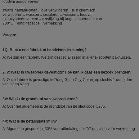
loodvrij poederverven.
zwarte halffabricaten→olie verwijderen→rust chemisch
verwijderen→wassen→fosfateren→wassen→loodvrij
expoxypoederverven→verstijving bij hoge temperatuur van
200°C→eindinspectie→verpakking
Vragen:
1Q: Bent u een fabriek of handelsonderneming?
A: We zijn een fabriek. We zijn gespecialiseerd in allerlei soorten pakhuizen.
2. V: Waar is uw fabriek gevestigd? Hoe kan ik daar een bezoek brengen?
A: Onze fabriek is gevestigd in Dong Guan City, Chian, op slechts 1 uur rijden
van Hong Kong.
3V: Wat is de grondstof van uw producten?
A: Over het algemeen is de grondstof van de staalcode Q235.
4V: Wat is de betalingstermijn?
A: Algemeen gesproken, 30% vooruitbetaling per T/T en saldo vóór verzending.