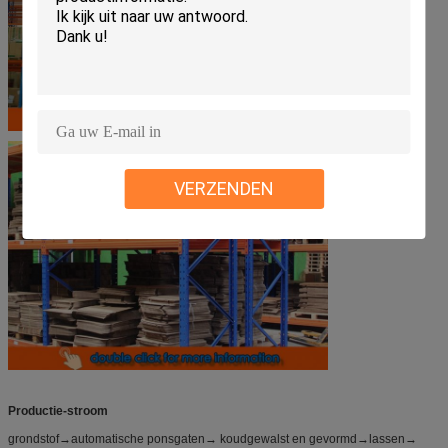
VERZENDEN
Productie-stroom
grondstof→automatische ponsgaten→ koudgewalst en gevormd→lassen→