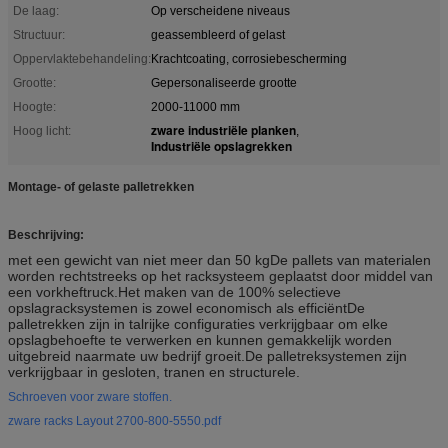
De laag:
Op verscheidene niveaus
Structuur:
geassembleerd of gelast
Oppervlaktebehandeling:
Krachtcoating, corrosiebescherming
Grootte:
Gepersonaliseerde grootte
Hoogte:
2000-11000 mm
zware industriële planken
Hoog licht:
,
Industriële opslagrekken
Montage- of gelaste palletrekken
Beschrijving:
met een gewicht van niet meer dan 50 kg
De pallets van materialen
worden rechtstreeks op het racksysteem geplaatst door middel van
een vorkheftruck.Het maken van de 100% selectieve
opslagracksystemen is zowel economisch als efficiëntDe
palletrekken zijn in talrijke configuraties verkrijgbaar om elke
opslagbehoefte te verwerken en kunnen gemakkelijk worden
uitgebreid naarmate uw bedrijf groeit.De palletreksystemen zijn
verkrijgbaar in gesloten, tranen en structurele.
Schroeven voor zware stoffen.
zware racks Layout 2700-800-5550.pdf