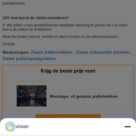
goedgekeurd.
10V: Hoe kan ik de rekken installeren?
A: Wij zullen u een gedetailleerde installatie tekening te geven om u te leren
hoe u de rekken te installeren.
Maar de kosten (vlucht, verblijf en eten) moeten in uw rekening komen.
Charge.
Zware balkenrekken
Zware industriële planken
Markeringen:
,
,
Zware palletopslagrekken
Krijg de beste prijs voor
Montage- of gelaste palletrekken
Doorgaan
vivian
Zware opslagrekken
Meer